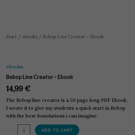
Previous
Next
Start
/
ebooks
/ Bebop Line Creator – Ebook
ebooks
Bebop Line Creator – Ebook
14,99
€
The Bebop line creator is a 50 page long PDF Ebook.
I wrote it to give my students a quick start in Bebop
with the best foundations i can imagine.
Bebop
ADD TO CART
Line