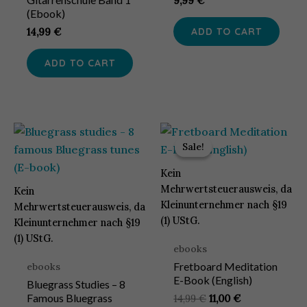
9,99
€
(ebook)
ADD TO CART
14,99
€
ADD TO CART
Sale!
Sale!
Kein
Mehrwertsteuerausweis, da
Kein
Kleinunternehmer nach §19
Mehrwertsteuerausweis, da
(1) UStG.
Kleinunternehmer nach §19
(1) UStG.
ebooks
Fretboard Meditation
ebooks
E-Book (English)
Bluegrass Studies – 8
Famous Bluegrass
Original
Current
14,99
€
11,00
€